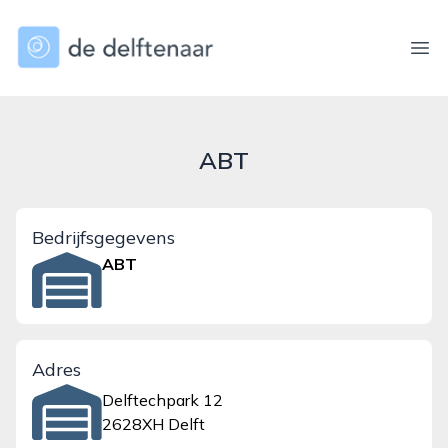
dedelftenaar.nl
Ope
ABT
Bedrijfsgegevens
ABT
Adres
Delftechpark 12
2628XH Delft