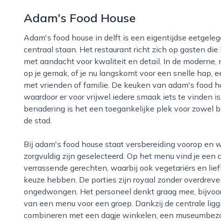
Adam's Food House
Adam's food house in delft is een eigentijdse eetgelegenheid waar verse en smaakvolle gerechten
centraal staan. Het restaurant richt zich op gasten di
met aandacht voor kwaliteit en detail. In de moderne, ma
op je gemak, of je nu langskomt voor een snelle hap, ee
met vrienden of familie. De keuken van adam's food h
waardoor er voor vrijwel iedere smaak iets te vinden is
benadering is het een toegankelijke plek voor zowel 
de stad.
Bij adam's food house staat versbereiding voorop en wordt er gewerkt met ingrediënten die
zorgvuldig zijn geselecteerd. Op het menu vind je een
verrassende gerechten, waarbij ook vegetariërs en lie
keuze hebben. De porties zijn royaal zonder overdreven
ongedwongen. Het personeel denkt graag mee, bijvoor
van een menu voor een groep. Dankzij de centrale liggi
combineren met een dagje winkelen, een museumbezoe