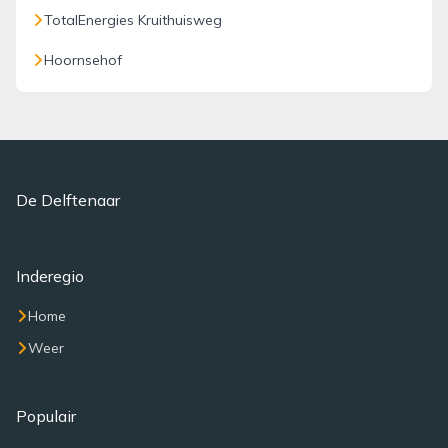
TotalEnergies Kruithuisweg
Hoornsehof
De Delftenaar
Inderegio
Home
Weer
Populair