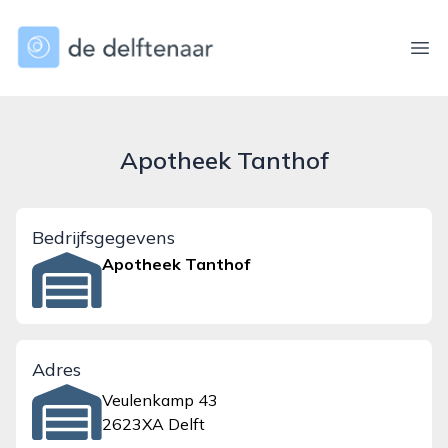
dedelftenaar.nl
Ope
Apotheek Tanthof
Bedrijfsgegevens
Apotheek Tanthof
Adres
Veulenkamp 43
2623XA Delft