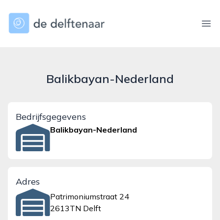
dedelftenaar.nl
Ope
Balikbayan-Nederland
Bedrijfsgegevens
Balikbayan-Nederland
Adres
Patrimoniumstraat 24
2613TN Delft