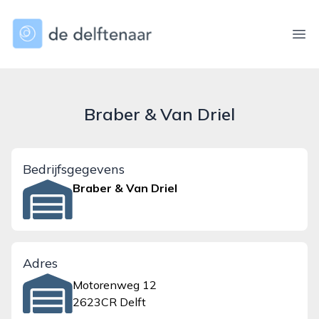
dedelftenaar.nl
Ope
Braber & Van Driel
Bedrijfsgegevens
Braber & Van Driel
Adres
Motorenweg 12
2623CR Delft