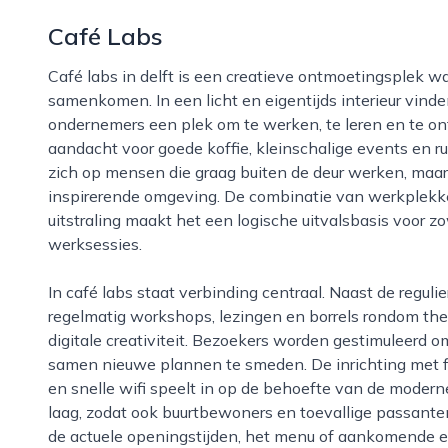
Café Labs
Café labs in delft is een creatieve ontmoetingsplek waar koffie, technologie en ondernemerschap
samenkomen. In een licht en eigentijds interieur vinde
ondernemers een plek om te werken, te leren en te ont
aandacht voor goede koffie, kleinschalige events en ru
zich op mensen die graag buiten de deur werken, maar
inspirerende omgeving. De combinatie van werkplekke
uitstraling maakt het een logische uitvalsbasis voor 
werksessies.
In café labs staat verbinding centraal. Naast de reguliere koffie- en lunchkaart organiseren zij
regelmatig workshops, lezingen en borrels rondom th
digitale creativiteit. Bezoekers worden gestimuleerd o
samen nieuwe plannen te smeden. De inrichting met 
en snelle wifi speelt in op de behoefte van de moderne
laag, zodat ook buurtbewoners en toevallige passant
de actuele openingstijden, het menu of aankomende e