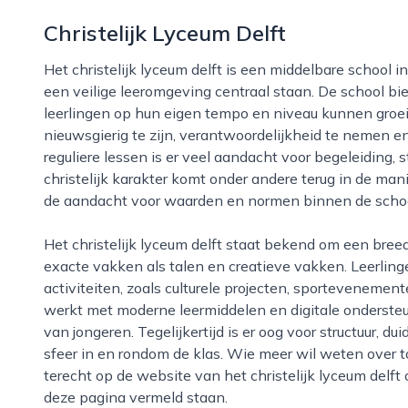
Christelijk Lyceum Delft
Het christelijk lyceum delft is een middelbare school in de stad delft waar persoonlijke aandacht en
een veilige leeromgeving centraal staan. De school bi
leerlingen op hun eigen tempo en niveau kunnen groe
nieuwsgierig te zijn, verantwoordelijkheid te nemen e
reguliere lessen is er veel aandacht voor begeleiding,
christelijk karakter komt onder andere terug in de m
de aandacht voor waarden en normen binnen de sch
Het christelijk lyceum delft staat bekend om een breed onderwijsaanbod, met ruimte voor zowel
exacte vakken als talen en creatieve vakken. Leerli
activiteiten, zoals culturele projecten, sportevenemen
werkt met moderne leermiddelen en digitale ondersteun
van jongeren. Tegelijkertijd is er oog voor structuur, du
sfeer in en rondom de klas. Wie meer wil weten over to
terecht op de website van het christelijk lyceum delf
deze pagina vermeld staan.