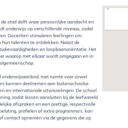
edt onderwijs op verschillende niveaus, zodat
ien. Docenten stimuleren leerlingen om
n hun talenten te ontdekken. Naast de
 studievaardigheden en loopbaanoriëntatie. Het
anier waarop met elkaar wordt omgegaan en in
oolgemeenschap.
ngen kunnen deelnemen aan buitenschoolse
ten en internationale uitwisselingen. De school
ing, zodat lessen aansluiten bij de leefwereld
idelijke afspraken en een prettige, respectvolle
elating, profielen of extra programma’s, kan
t of contact opnemen via de gegevens die op