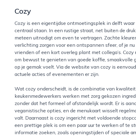
Cozy
Cozy is een eigentijdse ontmoetingsplek in delft waar warmte, eenvoud en aandacht voor detail
centraal staan. In een rustige straat, net buiten de druk
meteen uitnodigt om even te vertragen. Zachte kleuren
verlichting zorgen voor een ontspannen sfeer, of je nu
vrienden of een kort overleg plant met collega’s. Coz
om bewust te genieten van goede koffie, smaakvolle g
op je gemak voelt. Via de website van cozy is eenvoud
actuele acties of evenementen er zijn.
Wat cozy onderscheidt, is de combinatie van kwaliteit en toegankelijkheid. Barista’s en
keukenmedewerkers werken met zorg gekozen ingrediën
zonder dat het formeel of afstandelijk wordt. Er is aa
veganistische opties, en de menukaart wisselt regelmat
valt. Daarnaast is cozy ingericht met voldoende stopc
een prettige plek is om een paar uur te werken of te s
informatie zoeken, zoals openingstijden of speciale 