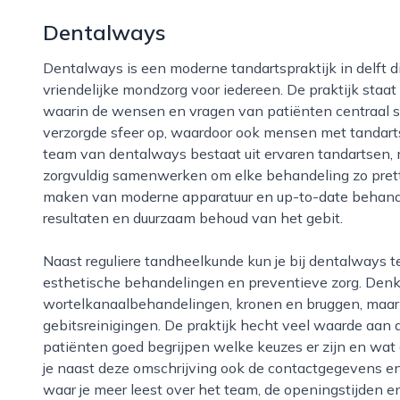
Dentalways
Dentalways is een moderne tandartspraktijk in delft die zich richt op toegankelijke, deskundige en
vriendelijke mondzorg voor iedereen. De praktijk staa
waarin de wensen en vragen van patiënten centraal st
verzorgde sfeer op, waardoor ook mensen met tandart
team van dentalways bestaat uit ervaren tandartsen,
zorgvuldig samenwerken om elke behandeling zo prettig
maken van moderne apparatuur en up-to-date behand
resultaten en duurzaam behoud van het gebit.
Naast reguliere tandheelkunde kun je bij dentalways terecht voor uitgebreide mondhygiëne,
esthetische behandelingen en preventieve zorg. Denk h
wortelkanaalbehandelingen, kronen en bruggen, maar 
gebitsreinigingen. De praktijk hecht veel waarde aan du
patiënten goed begrijpen welke keuzes er zijn en wat da
je naast deze omschrijving ook de contactgegevens en
waar je meer leest over het team, de openingstijden en