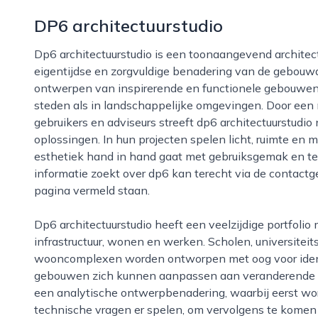
DP6 architectuurstudio
Dp6 architectuurstudio is een toonaangevend architectenbureau in delft dat bekendstaat om zijn
eigentijdse en zorgvuldige benadering van de gebouwde
ontwerpen van inspirerende en functionele gebouwen 
steden als in landschappelijke omgevingen. Door ee
gebruikers en adviseurs streeft dp6 architectuurstud
oplossingen. In hun projecten spelen licht, ruimte en m
esthetiek hand in hand gaat met gebruiksgemak en te
informatie zoekt over dp6 kan terecht via de contact
pagina vermeld staan.
Dp6 architectuurstudio heeft een veelzijdige portfolio met projecten in onder meer onderwijs, cultuur,
infrastructuur, wonen en werken. Scholen, universit
wooncomplexen worden ontworpen met oog voor identite
gebouwen zich kunnen aanpassen aan veranderende beh
een analytische ontwerpbenadering, waarbij eerst word
technische vragen er spelen, om vervolgens te komen 