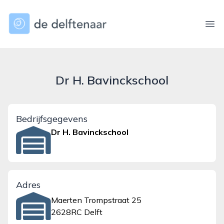
dedelftenaar.nl
Ope
Dr H. Bavinckschool
Bedrijfsgegevens
Dr H. Bavinckschool
Adres
Maerten Trompstraat 25
2628RC Delft