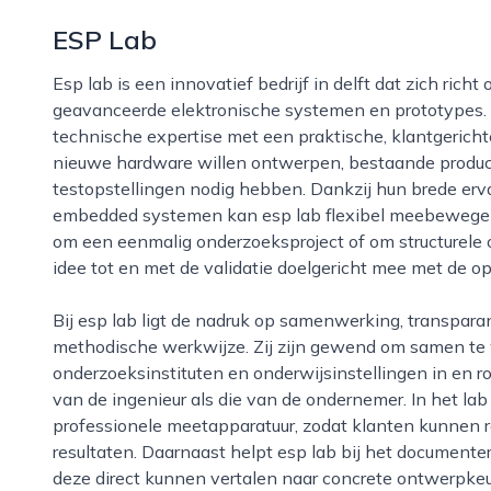
ESP Lab
Esp lab is een innovatief bedrijf in delft dat zich richt op het ontwikkelen en testen van
geavanceerde elektronische systemen en prototypes.
technische expertise met een praktische, klantgericht
nieuwe hardware willen ontwerpen, bestaande produc
testopstellingen nodig hebben. Dankzij hun brede erva
embedded systemen kan esp lab flexibel meebewegen 
om een eenmalig onderzoeksproject of om structurele 
idee tot en met de validatie doelgericht mee met de o
Bij esp lab ligt de nadruk op samenwerking, transparante communicatie en een grondige,
methodische werkwijze. Zij zijn gewend om samen te 
onderzoeksinstituten en onderwijsinstellingen in en ron
van de ingenieur als die van de ondernemer. In het l
professionele meetapparatuur, zodat klanten kunnen
resultaten. Daarnaast helpt esp lab bij het document
deze direct kunnen vertalen naar concrete ontwerpkeu