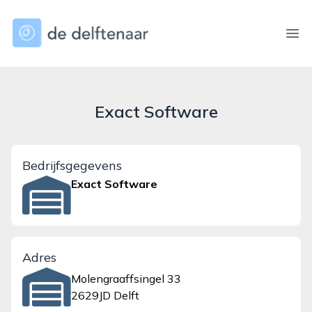
dedelftenaar.nl
Ope
Exact Software
Bedrijfsgegevens
Exact Software
Adres
Molengraaffsingel 33
2629JD Delft