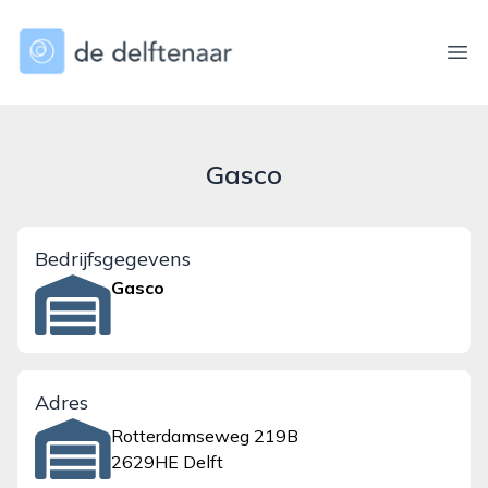
dedelftenaar.nl
Ope
Gasco
Bedrijfsgegevens
Gasco
Adres
Rotterdamseweg 219B
2629HE Delft