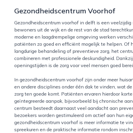
Gezondheidscentrum Voorhof
Gezondheidscentrum voorhof in delft is een veelzijdig medisch en paramedisch centrum waar
bewoners uit de wijk en de rest van de stad terechtk
moderne en laagdrempelige omgeving werken verschi
patiënten zo goed en efficiënt mogelijk te helpen. Of
langdurige behandeling of preventieve zorg, het centr
combineren met professionele deskundigheid. Dankzij de
openingstijden is de zorg voor veel mensen goed berei
In gezondheidscentrum voorhof zijn onder meer huisartsen, praktijkondersteuners, fysiotherapeuten
en andere disciplines onder één dak te vinden, wat de
zorg ten goede komt. Patiënten ervaren hierdoor korte
geïntegreerde aanpak, bijvoorbeeld bij chronische aan
centrum besteedt daarnaast veel aandacht aan prevent
bezoekers worden gestimuleerd om actief aan hun ei
gezondheidscentrum voorhof is meer informatie te vin
spreekuren en de praktische informatie rondom inschri