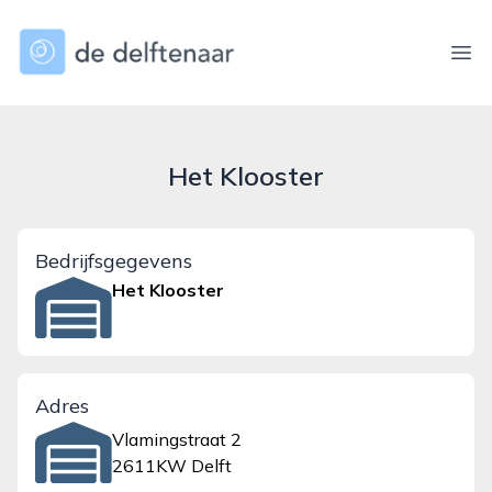
dedelftenaar.nl
Ope
Het Klooster
Bedrijfsgegevens
Het Klooster
Adres
Vlamingstraat 2
2611KW Delft