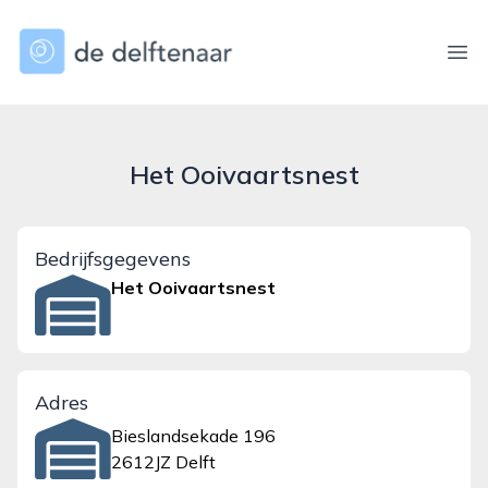
dedelftenaar.nl
Ope
Het Ooivaartsnest
Bedrijfsgegevens
Het Ooivaartsnest
Adres
Bieslandsekade 196
2612JZ Delft