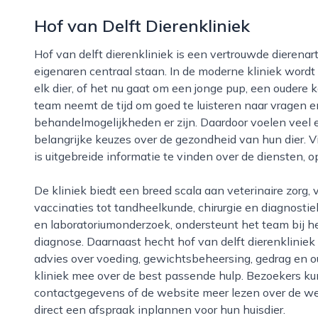
Hof van Delft Dierenkliniek
Hof van delft dierenkliniek is een vertrouwde dierenartspraktijk in delft, waar huisdieren en hun
eigenaren centraal staan. In de moderne kliniek wordt
elk dier, of het nu gaat om een jonge pup, een oudere 
team neemt de tijd om goed te luisteren naar vragen en 
behandelmogelijkheden er zijn. Daardoor voelen veel 
belangrijke keuzes over de gezondheid van hun dier. V
is uitgebreide informatie te vinden over de diensten,
De kliniek biedt een breed scala aan veterinaire zorg, van preventieve gezondheidscontroles en
vaccinaties tot tandheelkunde, chirurgie en diagnostie
en laboratoriumonderzoek, ondersteunt het team bij h
diagnose. Daarnaast hecht hof van delft dierenkliniek
advies over voeding, gewichtsbeheersing, gedrag en o
kliniek mee over de best passende hulp. Bezoekers k
contactgegevens of de website meer lezen over de werk
direct een afspraak inplannen voor hun huisdier.