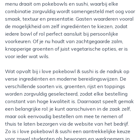
menu draait om pokebowls en sushi, waarbij elke
combinatie zorgvuldig wordt samengesteld met oog voor
smaak, textuur en presentatie. Gasten waarderen vooral
de mogelijkheid om zelf ingrediënten te kiezen, zodat
iedere bowl of rol perfect aansluit bij persoonlijke
voorkeuren. Of je nu houdt van zachtgegaarde zalm,
knapperige groenten of juist vegetarische opties, er is
voor ieder wat wils.
Wat opvalt bij i love pokebowl & sushi is de nadruk op
verse ingrediënten en moderne bereidingswijzen. De
verschillende soorten vis, groenten, rijst en toppings
worden zorgvuldig geselecteerd, zodat elke bestelling
constant van hoge kwaliteit is. Daarnaast speelt gemak
een belangrijke rol: je kunt aanschuiven in de zaak zelf,
maar ook eenvoudig bestellen om mee te nemen of
thuis te laten bezorgen via de website van het bedrijf.
Zo is i love pokebowl & sushi een aantrekkelijke keuze
voor zowel studenten als bewoners en werknemers in