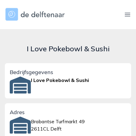
dedelftenaar.nl
Ope
I Love Pokebowl & Sushi
Bedrijfsgegevens
I Love Pokebowl & Sushi
Adres
Brabantse Turfmarkt 49
2611CL Delft