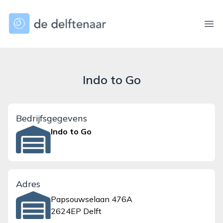
dedelftenaar.nl
Ope
Indo to Go
Bedrijfsgegevens
Indo to Go
Adres
Papsouwselaan 476A
2624EP Delft