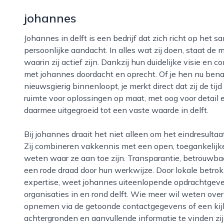
johannes
Johannes in delft is een bedrijf dat zich richt op het samenbrengen van ambacht, creativiteit en
persoonlijke aandacht. In alles wat zij doen, staat de 
waarin zij actief zijn. Dankzij hun duidelijke visie en
met johannes doordacht en oprecht. Of je hen nu bena
nieuwsgierig binnenloopt, je merkt direct dat zij de tij
ruimte voor oplossingen op maat, met oog voor detail 
daarmee uitgegroeid tot een vaste waarde in delft.
Bij johannes draait het niet alleen om het eindresultaat, maar net zo goed om het proces ernaartoe.
Zij combineren vakkennis met een open, toegankelijk
weten waar ze aan toe zijn. Transparantie, betrouwba
een rode draad door hun werkwijze. Door lokale betro
expertise, weet johannes uiteenlopende opdrachtgevers
organisaties in en rond delft. Wie meer wil weten ove
opnemen via de getoonde contactgegevens of een kij
achtergronden en aanvullende informatie te vinden zij