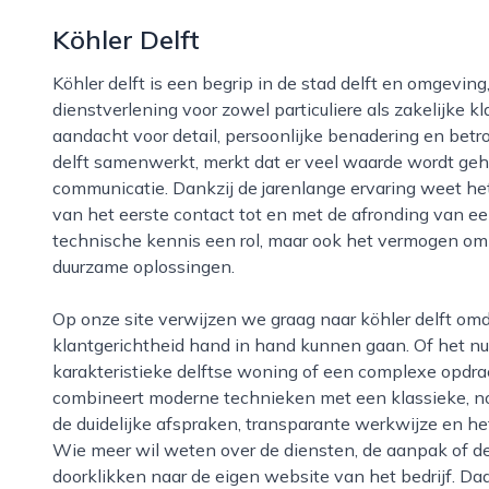
Köhler Delft
Köhler delft is een begrip in de stad delft en omgeving, met een lange geschiedenis in hoogwaardige
dienstverlening voor zowel particuliere als zakelijke k
aandacht voor detail, persoonlijke benadering en bet
delft samenwerkt, merkt dat er veel waarde wordt g
communicatie. Dankzij de jarenlange ervaring weet he
van het eerste contact tot en met de afronding van een
technische kennis een rol, maar ook het vermogen om
duurzame oplossingen.
Op onze site verwijzen we graag naar köhler delft omdat dit bedrijf laat zien hoe professionaliteit en
klantgerichtheid hand in hand kunnen gaan. Of het nu 
karakteristieke delftse woning of een complexe opdrac
combineert moderne technieken met een klassieke, 
de duidelijke afspraken, transparante werkwijze en he
Wie meer wil weten over de diensten, de aanpak of de
doorklikken naar de eigen website van het bedrijf. Daar