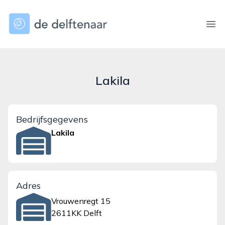
dedelftenaar.nl
Ope
Lakila
Bedrijfsgegevens
Lakila
Adres
Vrouwenregt 15
2611KK Delft