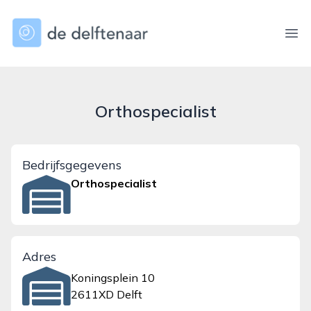
dedelftenaar.nl
Ope
Orthospecialist
Bedrijfsgegevens
Orthospecialist
Adres
Koningsplein 10
2611XD Delft