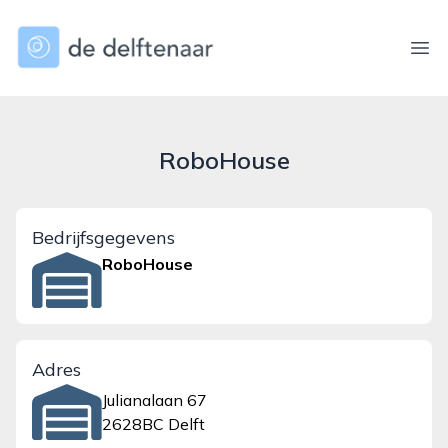
dedelftenaar.nl
Ope
RoboHouse
Bedrijfsgegevens
RoboHouse
Adres
Julianalaan 67
2628BC Delft