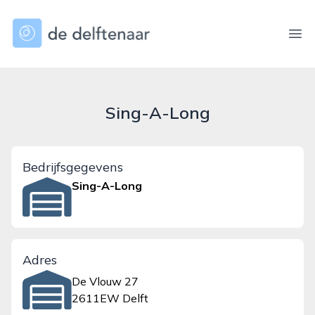
dedelftenaar.nl
Ope
Sing-A-Long
Bedrijfsgegevens
Sing-A-Long
Adres
De Vlouw 27
2611EW Delft