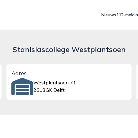
Nieuws
112-meldi
Stanislascollege Westplantsoen
Adres
Westplantsoen 71
2613GK Delft