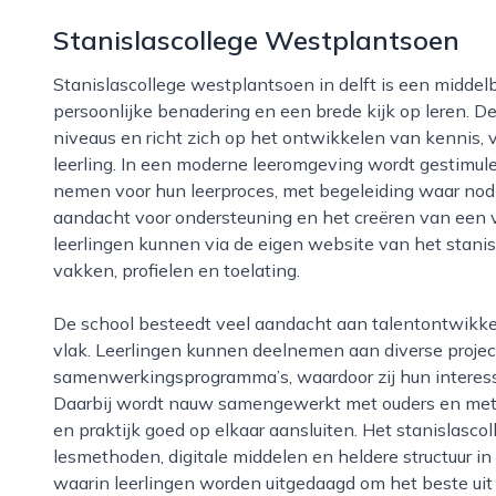
Stanislascollege Westplantsoen
Stanislascollege westplantsoen in delft is een middelbare school die bekendstaat om een
persoonlijke benadering en een brede kijk op leren. D
niveaus en richt zich op het ontwikkelen van kennis, 
leerling. In een moderne leeromgeving wordt gestimule
nemen voor hun leerproces, met begeleiding waar nodig.
aandacht voor ondersteuning en het creëren van een ve
leerlingen kunnen via de eigen website van het stanis
vakken, profielen en toelating.
De school besteedt veel aandacht aan talentontwikkeling, zowel op cognitief als creatief en sociaal
vlak. Leerlingen kunnen deelnemen aan diverse project
samenwerkingsprogramma’s, waardoor zij hun interes
Daarbij wordt nauw samengewerkt met ouders en met or
en praktijk goed op elkaar aansluiten. Het stanislasco
lesmethoden, digitale middelen en heldere structuur i
waarin leerlingen worden uitgedaagd om het beste uit 