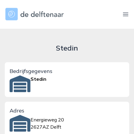
dedelftenaar.nl
Ope
Stedin
Bedrijfsgegevens
Stedin
Adres
Energieweg 20
2627AZ Delft