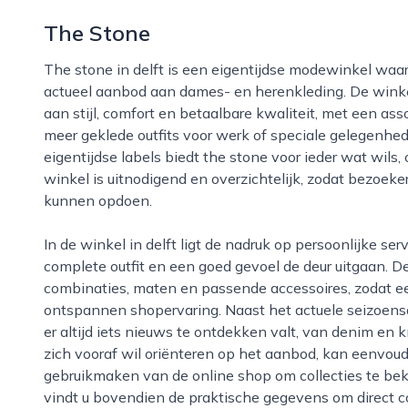
The Stone
The stone in delft is een eigentijdse modewinkel waar bezoekers terecht kunnen voor een breed en
actueel aanbod aan dames- en herenkleding. De winke
aan stijl, comfort en betaalbare kwaliteit, met een ass
meer geklede outfits voor werk of speciale gelegenh
eigentijdse labels biedt the stone voor ieder wat wils, o
winkel is uitnodigend en overzichtelijk, zodat bezoeke
kunnen opdoen.
In de winkel in delft ligt de nadruk op persoonlijke service en eerlijk advies, zodat klanten met een
complete outfit en een goed gevoel de deur uitgaan.
combinaties, maten en passende accessoires, zodat e
ontspannen shopervaring. Naast het actuele seizoen
er altijd iets nieuws te ontdekken valt, van denim en
zich vooraf wil oriënteren op het aanbod, kan eenvou
gebruikmaken van de online shop om collecties te beki
vindt u bovendien de praktische gegevens om direct c