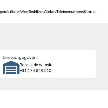
ngen
Artikelen
Weer
Bedrijven
Winkels
Telefoonnummers
Straten
Contactgegevens
Bezoek de website
+31 174 623 510