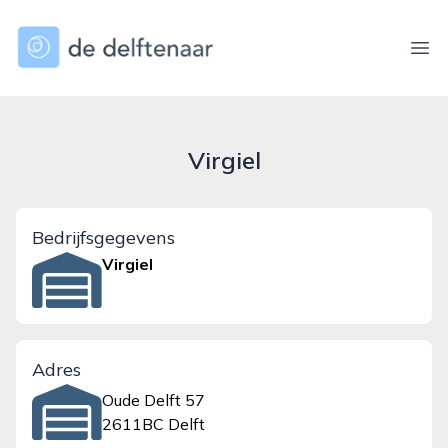
dedelftenaar.nl
Ope
Virgiel
Bedrijfsgegevens
Virgiel
Adres
Oude Delft 57
2611BC Delft