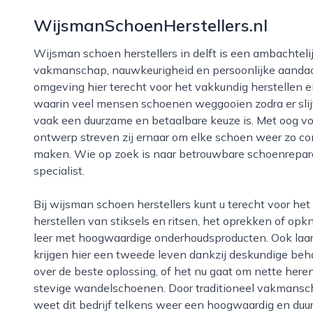
WijsmanSchoenHerstellers.nl
Wijsman schoen herstellers in delft is een ambachtelijke schoenmakerij die zich onderscheidt door
vakmanschap, nauwkeurigheid en persoonlijke aandach
omgeving hier terecht voor het vakkundig herstellen 
waarin veel mensen schoenen weggooien zodra er slijt
vaak een duurzame en betaalbare keuze is. Met oog voo
ontwerp streven zij ernaar om elke schoen weer zo com
maken. Wie op zoek is naar betrouwbare schoenreparat
specialist.
Bij wijsman schoen herstellers kunt u terecht voor het vervangen van zolen en hakken, het
herstellen van stiksels en ritsen, het oprekken of o
leer met hoogwaardige onderhoudsproducten. Ook laar
krijgen hier een tweede leven dankzij deskundige b
over de beste oplossing, of het nu gaat om nette he
stevige wandelschoenen. Door traditioneel vakmans
weet dit bedrijf telkens weer een hoogwaardig en duur