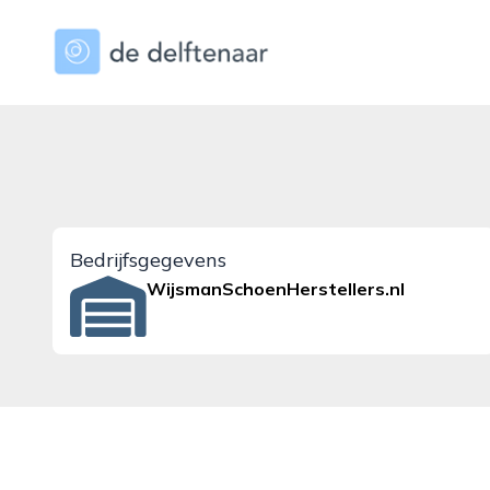
dedelftenaar.nl
Bedrijfsgegevens
WijsmanSchoenHerstellers.nl