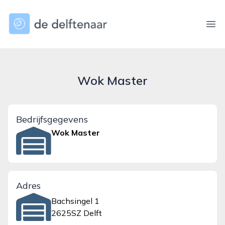
dedelftenaar.nl
Ope
Wok Master
Bedrijfsgegevens
Wok Master
Adres
Bachsingel 1
2625SZ Delft