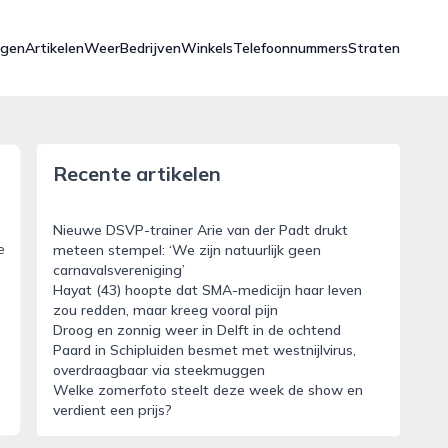
ngen
Artikelen
Weer
Bedrijven
Winkels
Telefoonnummers
Straten
Recente artikelen
Nieuwe DSVP-trainer Arie van der Padt drukt
e
meteen stempel: ‘We zijn natuurlijk geen
carnavalsvereniging’
Hayat (43) hoopte dat SMA-medicijn haar leven
zou redden, maar kreeg vooral pijn
Droog en zonnig weer in Delft in de ochtend
Paard in Schipluiden besmet met westnijlvirus,
overdraagbaar via steekmuggen
Welke zomerfoto steelt deze week de show en
verdient een prijs?