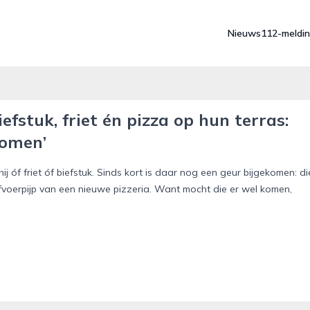
Nieuws
112-meldi
fstuk, friet én pizza op hun terras:
komen’
hij óf friet óf biefstuk. Sinds kort is daar nog een geur bijgekomen: di
fvoerpijp van een nieuwe pizzeria. Want mocht die er wel komen,