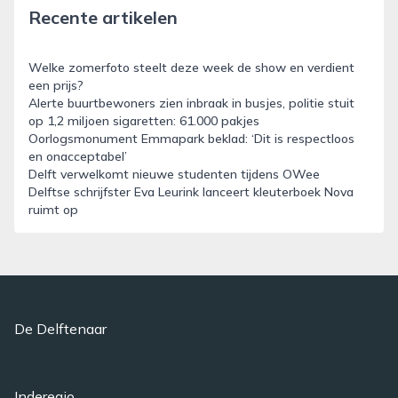
Recente artikelen
Welke zomerfoto steelt deze week de show en verdient
een prijs?
Alerte buurtbewoners zien inbraak in busjes, politie stuit
op 1,2 miljoen sigaretten: 61.000 pakjes
Oorlogsmonument Emmapark beklad: ‘Dit is respectloos
en onacceptabel’
Delft verwelkomt nieuwe studenten tijdens OWee
Delftse schrijfster Eva Leurink lanceert kleuterboek Nova
ruimt op
De Delftenaar
Inderegio