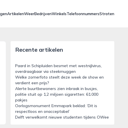
ngen
Artikelen
Weer
Bedrijven
Winkels
Telefoonnummers
Straten
Recente artikelen
Paard in Schipluiden besmet met westnijlvirus,
overdraagbaar via steekmuggen
Welke zomerfoto steelt deze week de show en
verdient een prijs?
Alerte buurtbewoners zien inbraak in busjes,
politie stuit op 1,2 miljoen sigaretten: 61.000
pakjes
Oorlogsmonument Emmapark beklad: ‘Dit is
respectloos en onacceptabel’
Delft verwelkomt nieuwe studenten tijdens OWee