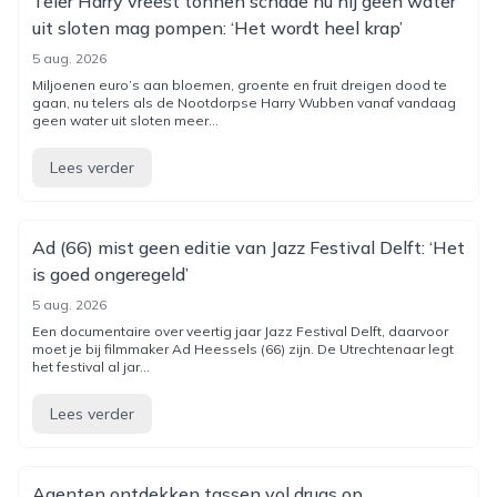
Teler Harry vreest tonnen schade nu hij geen water
uit sloten mag pompen: ‘Het wordt heel krap’
5 aug. 2026
Miljoenen euro’s aan bloemen, groente en fruit dreigen dood te
gaan, nu telers als de Nootdorpse Harry Wubben vanaf vandaag
geen water uit sloten meer...
Lees verder
Ad (66) mist geen editie van Jazz Festival Delft: ‘Het
is goed ongeregeld’
5 aug. 2026
Een documentaire over veertig jaar Jazz Festival Delft, daarvoor
moet je bij filmmaker Ad Heessels (66) zijn. De Utrechtenaar legt
het festival al jar...
Lees verder
Agenten ontdekken tassen vol drugs op