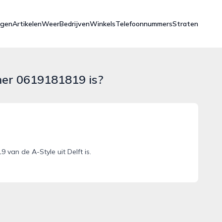
ngen
Artikelen
Weer
Bedrijven
Winkels
Telefoonnummers
Straten
mer 0619181819 is?
an de A-Style uit Delft is.