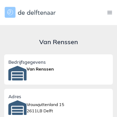
dedelftenaar.nl
Ope
Van Renssen
Bedrijfsgegevens
Van Renssen
Adres
Vrouwjuttenland 15
2611LB Delft