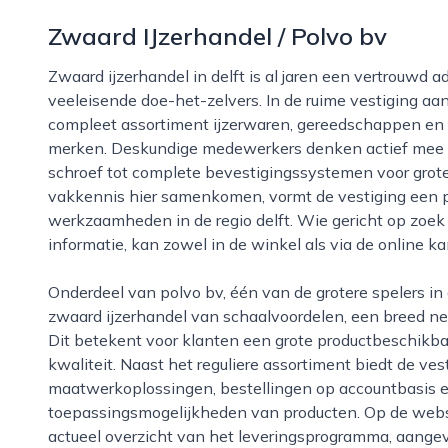
Zwaard IJzerhandel / Polvo bv
Zwaard ijzerhandel in delft is al jaren een vertrouwd adres voor bouwprofessionals, zzp’ers en
veeleisende doe-het-zelvers. In de ruime vestiging a
compleet assortiment ijzerwaren, gereedschappen en
merken. Deskundige medewerkers denken actief mee 
schroef tot complete bevestigingssystemen voor groter
vakkennis hier samenkomen, vormt de vestiging een pr
werkzaamheden in de regio delft. Wie gericht op zoek 
informatie, kan zowel in de winkel als via de online ka
Onderdeel van polvo bv, één van de grotere spelers in de nederlandse ijzerwarensector, profiteert
zwaard ijzerhandel van schaalvoordelen, een breed ne
Dit betekent voor klanten een grote productbeschikbaa
kwaliteit. Naast het reguliere assortiment biedt de ves
maatwerkoplossingen, bestellingen op accountbasis en
toepassingsmogelijkheden van producten. Op de websi
actueel overzicht van het leveringsprogramma, aangev