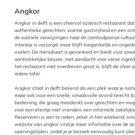
Angkor
Angkor in delft is een sfeervol aziatisch restaurant dat zich onderscheidt door een combinatie van
authentieke gerechten, warme gastvrijheid en een ont
de subtiele verwijzingen naar de cambodjaanse cultuur
interieur is verzorgd, maar blijft toegankelijk en ong
voelen. De menukaart is gevarieerd en biedt voor zowe
aantrekkelijke keuzes, met aandacht voor verse ingr
het restaurant niet overdreven groot is, blijft de sfeer
iedere tafel.
Angkor staat in delft bekend als een plek waar je rustig kunt genieten van een uitgebreide maaltijd,
maar ook voor een snelle, smaakvolle avond terecht ku
bediening, die graag meedenkt over gerechten en moge
voor een etentje met vrienden, een informele zakelijke
Reserveren is aan te raden, zeker in het weekend, omda
website van angkor vind je meer informatie over de a
openingstijden, zodat je je bezoek eenvoudig kunt pl