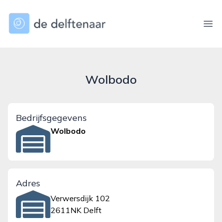
dedelftenaar.nl
Ope
Wolbodo
Bedrijfsgegevens
Wolbodo
Adres
Verwersdijk 102
2611NK Delft