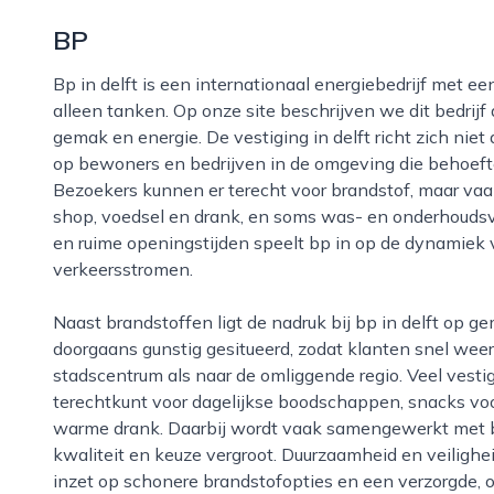
BP
Bp in delft is een internationaal energiebedrijf met een lokale aanwezigheid die verder gaat dan
alleen tanken. Op onze site beschrijven we dit bedrijf a
gemak en energie. De vestiging in delft richt zich nie
op bewoners en bedrijven in de omgeving die behoef
Bezoekers kunnen er terecht voor brandstof, maar vaa
shop, voedsel en drank, en soms was- en onderhoudsv
en ruime openingstijden speelt bp in op de dynamiek v
verkeersstromen.
Naast brandstoffen ligt de nadruk bij bp in delft op gemak en bereikbaarheid. De locatie is
doorgaans gunstig gesitueerd, zodat klanten snel wee
stadscentrum als naar de omliggende regio. Veel vest
terechtkunt voor dagelijkse boodschappen, snacks vo
warme drank. Daarbij wordt vaak samengewerkt met 
kwaliteit en keuze vergroot. Duurzaamheid en veilighei
inzet op schonere brandstofopties en een verzorgde, 