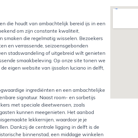
ekend om zijn constante kwaliteit,
an smaken die regelmatig wisselen. Bezoekers
eten en verrassende, seizoensgebonden
s een stadswandeling of uitgebreid wilt genieten
en passende smaakbeleving. Op onze site tonen we
e eigen website van ijssalon luciano in delft,
kenbare signatuur. Naast room- en sorbetijs
ekers met speciale dieetwensen, zoals
jk gasten kunnen meegenieten. Het aanbod
sgemaakte lekkernijen, waardoor je je
. Dankzij de centrale ligging in delft is de
istorische binnenstad, een middagje winkelen