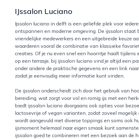
IJssalon Luciano
Ijssalon luciano in delft is een geliefde plek voor iedereen die houdt van ambachtelijk bereid ijs in een
ontspannen en moderne omgeving. De ijssalon staat b
vriendelijke medewerkers en een uitgebreide keuze a
waarderen vooral de combinatie van klassieke favori
creaties. Of je nu even snel een hoorntje haalt tijden
op een terrasje, bij ijssalon luciano vind je altijd e
onder andere de praktische gegevens en een link naar d
zodat je eenvoudig meer informatie kunt vinden.
De ijssalon onderscheidt zich door het gebruik van hoogwaardige ingrediënten en een ambachtelijke
bereiding, wat zorgt voor vol en romig ijs met een her
biedt ijssalon luciano doorgaans ook opties voor bezo
lactosevrije of vegan varianten, zodat zoveel mogeli
wordt aangevuld met diverse toppings en soms ook hui
ijsmoment helemaal naar eigen smaak kunt samenstellen
ijssalon goed te combineren met een bezoek aan de h