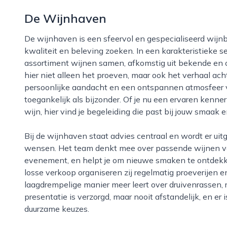
De Wijnhaven
De wijnhaven is een sfeervol en gespecialiseerd wijnbedrijf in delft dat zich richt op liefhebbers die
kwaliteit en beleving zoeken. In een karakteristieke s
assortiment wijnen samen, afkomstig uit bekende en
hier niet alleen het proeven, maar ook het verhaal ach
persoonlijke aandacht en een ontspannen atmosfeer 
toegankelijk als bijzonder. Of je nu een ervaren kenn
wijn, hier vind je begeleiding die past bij jouw smaak 
Bij de wijnhaven staat advies centraal en wordt er uitgebreid de tijd genomen om te luisteren naar je
wensen. Het team denkt mee over passende wijnen voo
evenement, en helpt je om nieuwe smaken te ontdekk
losse verkoop organiseren zij regelmatig proeverijen
laagdrempelige manier meer leert over druivenrassen, 
presentatie is verzorgd, maar nooit afstandelijk, en er
duurzame keuzes.