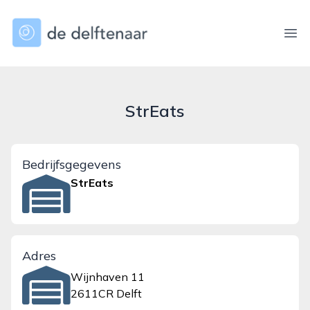
dedelftenaar.nl
Ope
StrEats
Bedrijfsgegevens
StrEats
Adres
Wijnhaven 11
2611CR Delft