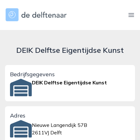
dedelftenaar.nl
Ope
DEIK Delftse Eigentijdse Kunst
Bedrijfsgegevens
DEIK Delftse Eigentijdse Kunst
Adres
Nieuwe Langendijk 57B
2611VJ Delft