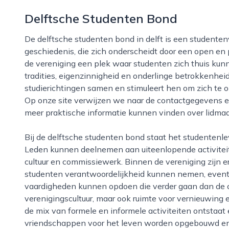
Delftsche Studenten Bond
De delftsche studenten bond in delft is een studentenvereniging met een lange en markante
geschiedenis, die zich onderscheidt door een open en p
de vereniging een plek waar studenten zich thuis kunn
tradities, eigenzinnigheid en onderlinge betrokkenhei
studierichtingen samen en stimuleert hen om zich te o
Op onze site verwijzen we naar de contactgegevens e
meer praktische informatie kunnen vinden over lidmaa
Bij de delftsche studenten bond staat het studentenleven centraal in de breedste zin van het woord.
Leden kunnen deelnemen aan uiteenlopende activiteiten
cultuur en commissiewerk. Binnen de vereniging zijn er
studenten verantwoordelijkheid kunnen nemen, event
vaardigheden kunnen opdoen die verder gaan dan de col
verenigingscultuur, maar ook ruimte voor vernieuwing e
de mix van formele en informele activiteiten ontsta
vriendschappen voor het leven worden opgebouwd en 