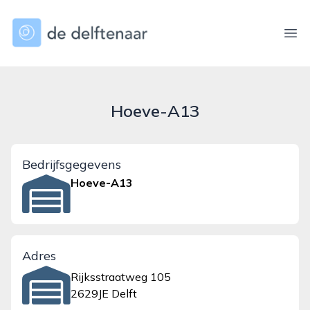
dedelftenaar.nl
Ope
Hoeve-A13
Bedrijfsgegevens
Hoeve-A13
Adres
Rijksstraatweg 105
2629JE Delft