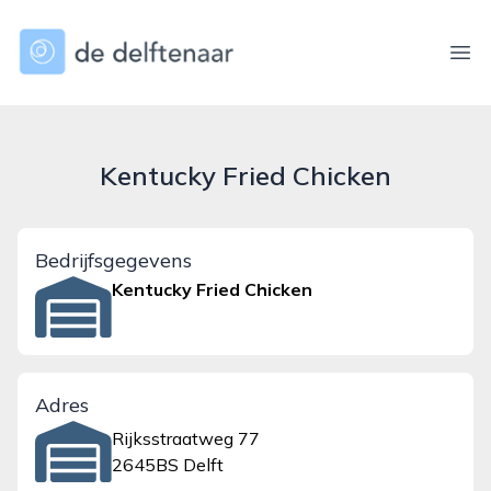
dedelftenaar.nl
Ope
Kentucky Fried Chicken
Bedrijfsgegevens
Kentucky Fried Chicken
Adres
Rijksstraatweg 77
2645BS Delft