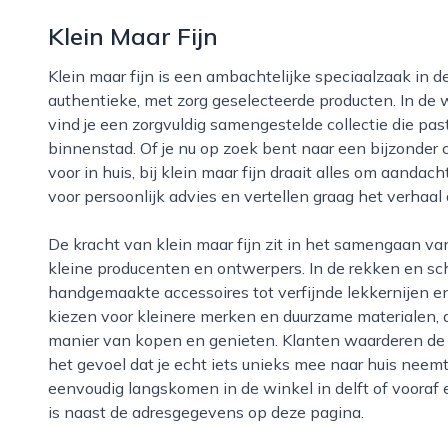
Klein Maar Fijn
Klein maar fijn is een ambachtelijke speciaalzaak in delft die zich richt op liefhebbers van
authentieke, met zorg geselecteerde producten. In de 
vind je een zorgvuldig samengestelde collectie die past
binnenstad. Of je nu op zoek bent naar een bijzonder ca
voor in huis, bij klein maar fijn draait alles om aand
voor persoonlijk advies en vertellen graag het verhaal
De kracht van klein maar fijn zit in het samengaan van lokale en bijzondere artikelen, veelal van
kleine producenten en ontwerpers. In de rekken en sc
handgemaakte accessoires tot verfijnde lekkernijen en
kiezen voor kleinere merken en duurzame materialen, 
manier van kopen en genieten. Klanten waarderen de o
het gevoel dat je echt iets unieks mee naar huis neemt
eenvoudig langskomen in de winkel in delft of vooraf e
is naast de adresgegevens op deze pagina.